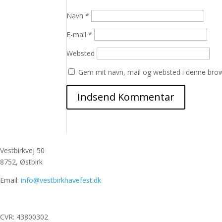
Navn
*
E-mail
*
Websted
Gem mit navn, mail og websted i denne brow
Vestbirkvej 50
8752, Østbirk
Email:
info@vestbirkhavefest.dk
CVR:
43800302